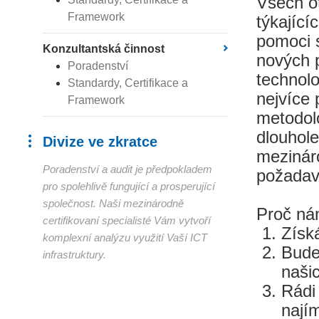
Všech o
Framework
týkajícíc
pomoci 
Konzultantská činnost
nových 
Poradenství
technolo
Standardy, Certifikace a
nejvíce
Framework
metodolo
dlouhole
Divize ve zkratce
mezináro
Poradenství a audit je předpokladem
požadavk
pro spolehlivě fungující a prosperující
společnost. Naši mezinárodně
Proč ná
certifikovaní specialisté Vám vytvoří
Získá
komplexní analýzu využití Vaší ICT
Bude
infrastruktury.
naši
Rádi
nají