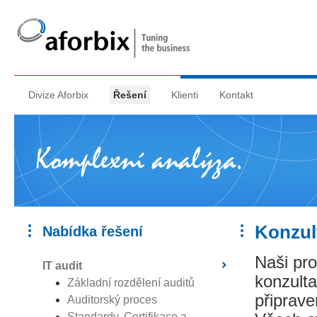
Divize Aforbix
Řešení
Klienti
Kontakt
Konzul
Nabídka řešení
Naši pro
IT audit
konzulta
Základní rozdělení auditů
připrave
Auditorský proces
Standardy, Certifikace a