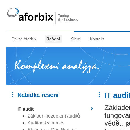
Divize Aforbix
Řešení
Klienti
Kontakt
IT audi
Nabídka řešení
Základe
IT audit
fungován
Základní rozdělení auditů
vědět, j
Auditorský proces
Standardy, Certifikace a