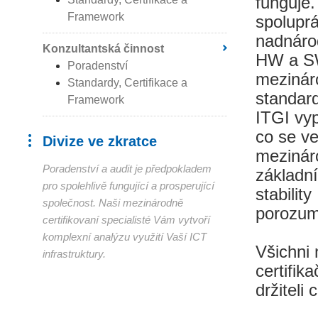
funguje.
Framework
spoluprá
nadnáro
Konzultantská činnost
HW a S
Poradenství
mezinár
Standardy, Certifikace a
standard
Framework
ITGI vyp
co se ve
Divize ve zkratce
mezinár
Poradenství a audit je předpokladem
základní
pro spolehlivě fungující a prosperující
stabilit
společnost. Naši mezinárodně
porozum
certifikovaní specialisté Vám vytvoří
komplexní analýzu využití Vaší ICT
Všichni 
infrastruktury.
certifik
držiteli 